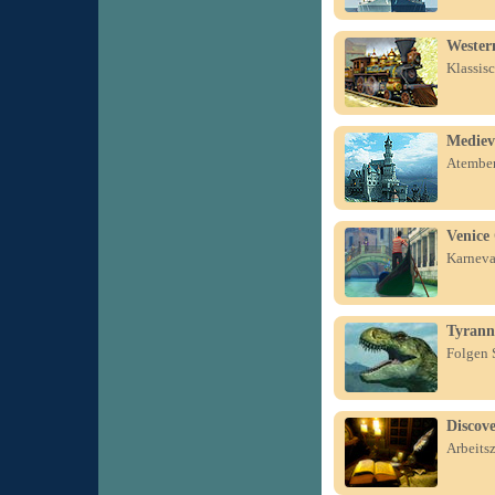
Wester
Klassis
Mediev
Atember
Venice
Karneva
Tyrann
Folgen S
Discov
Arbeits