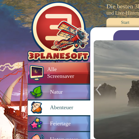
Die besten 
und Live-Hinte
Start
Alle
Screensaver
Natur
Abenteuer
Feiertage