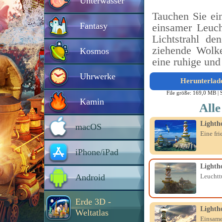
Unterwasser
Tauchen Sie ein
Fantasy
einsamer Leuch
Lichtstrahl de
ziehende Wolk
Kosmos
eine ruhige und
Uhrwerke
Herunterlad
File größe: 169,0 MB |
Kamin
Alle
Lighth
macOS
Eine fr
iPhone/iPad
Lighth
Android
Leuchtt
Erde 3D -
Lighth
Weltatlas
Einsame