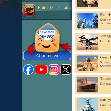
Erde 3D - Tieratlas
Futuris
Schau v
Jahrhun
Vintage
Genieße
Abonnieren
Great 
Sphinx,
Screens
Titani
Die prä
Battles
Eins der