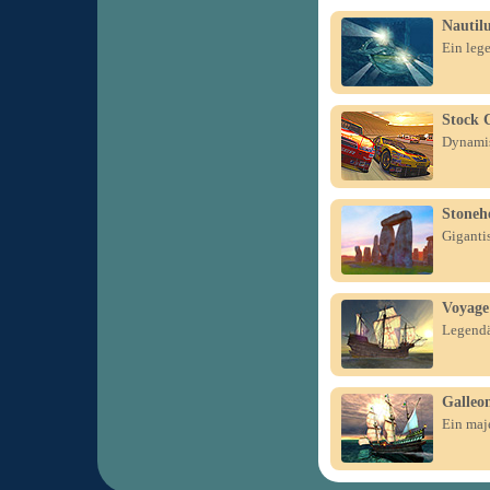
Nautil
Ein leg
Stock 
Dynamis
Stoneh
Giganti
Voyage
Legendä
Galleo
Ein maje