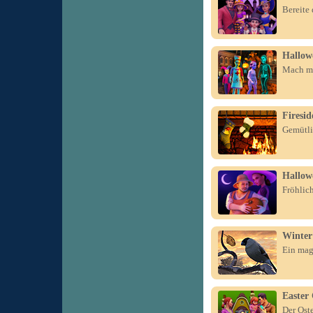
Bereite
Hallowe
Mach mi
Firesid
Gemütli
Hallow
Fröhlich
Winter
Ein mag
Easter 
Der Oste