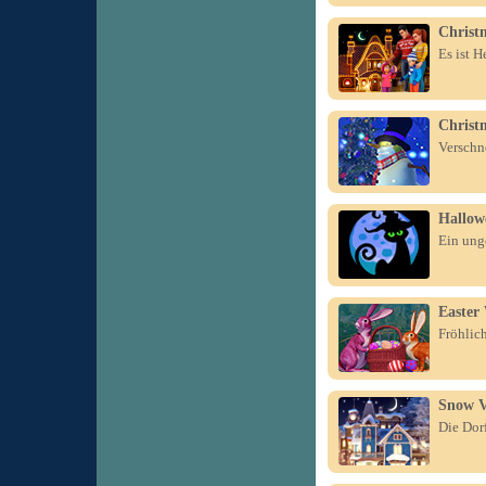
Christ
Es ist H
Christ
Verschn
Hallow
Ein ung
Easter
Fröhlic
Snow V
Die Dor