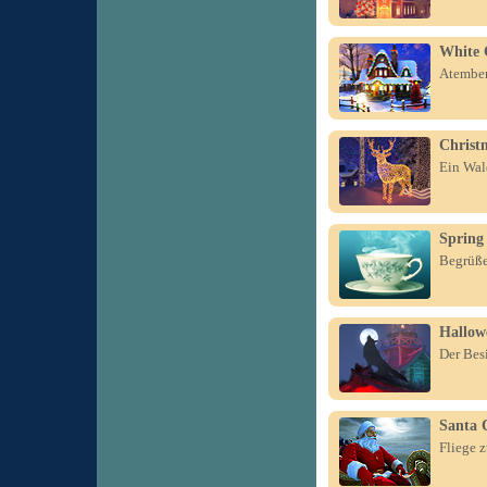
White 
Atember
Christ
Ein Wal
Spring
Begrüße
Hallow
Der Besi
Santa 
Fliege 