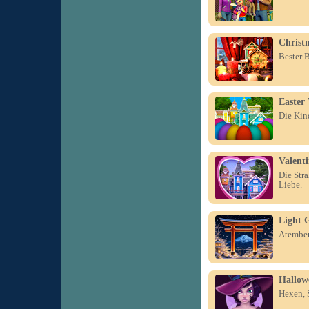
Christ
Bester B
Easter 
Die Kin
Valenti
Die Str
Liebe.
Light 
Atember
Hallow
Hexen, S