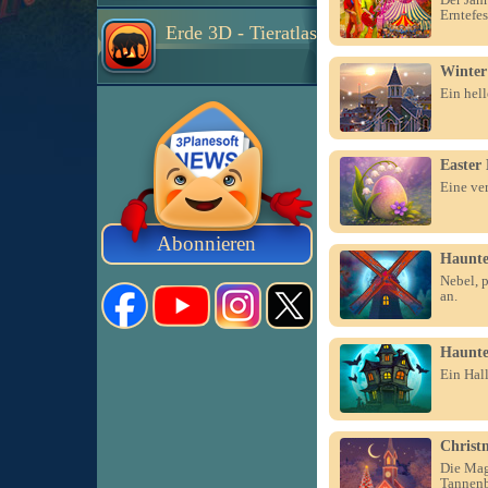
Erntefes
Erde 3D - Tieratlas
Winter
Ein hell
Easter
Eine ve
Abonnieren
Haunte
Nebel, 
an.
Haunte
Ein Hal
Christ
Die Mag
Tannen