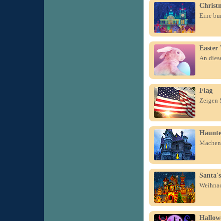
Christ
Eine bun
Easter
An dies
Flag
Zeigen 
Haunte
Machen 
Santa's
Weihnac
Hallow