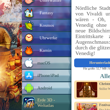
Unterwasser
Nördliche Stad
Fantasy
von Vivaldi u
wären - Oh, 
Venedig ohne 
Kosmos
neue Bildschi
Eintrittskart
Uhrwerke
Augenschmaus:
durch die glitz
Kamin
Venedig!
macOS
Herunterlad
File größe: 52,7 MB |
S
All
iPhone/iPad
Christ
Android
Stiller
Erde 3D -
Weltatlas
Festiv
Der Jahr