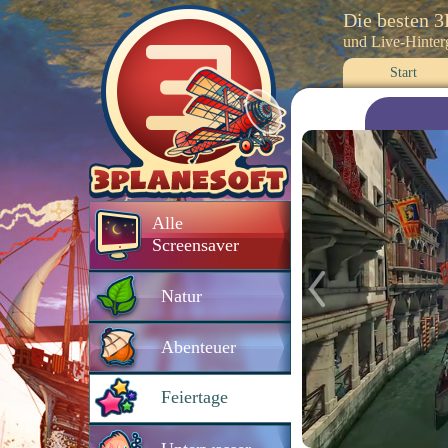
Die besten 
und Live-Hinte
Start
Alle
Screensaver
Natur
Abenteuer
Feiertage