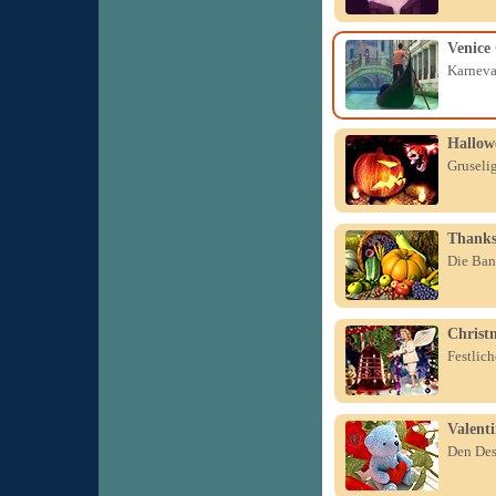
Venice
Karneva
Hallow
Gruseli
Thanks
Die Band
Christm
Festlic
Valent
Den Des