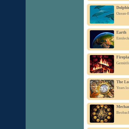
Dolphi
Ozean-B
Earth
Entdeck
Firepla
Gemütli
The Lo
Years lo
Mechan
Beobach