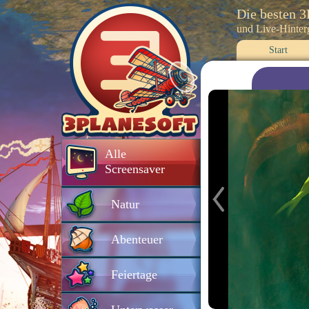
Die besten 
und Live-Hinte
Start
Alle
Screensaver
Natur
Abenteuer
Feiertage