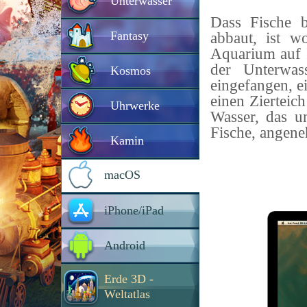
Unterwasser
Dass Fische b
Fantasy
abbaut, ist w
Aquarium auf 
der Unterwas
Kosmos
eingefangen, 
einen Zierteich
Uhrwerke
Wasser, das un
Fische, angene
Kamin
macOS
iPhone/iPad
Android
Erde 3D -
Weltatlas