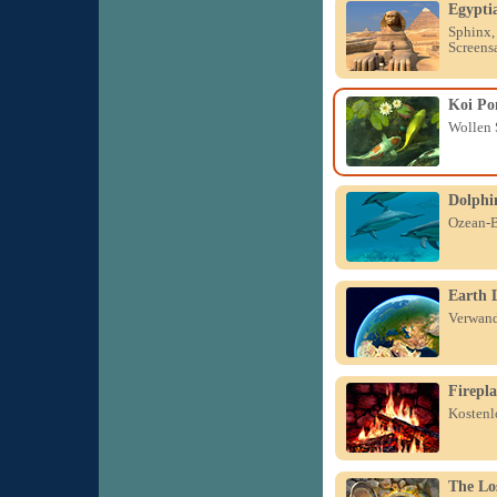
Egypti
Sphinx,
Screens
Koi Po
Wollen 
Dolphin
Ozean-B
Earth L
Verwandl
Firepla
Kostenl
The Lo