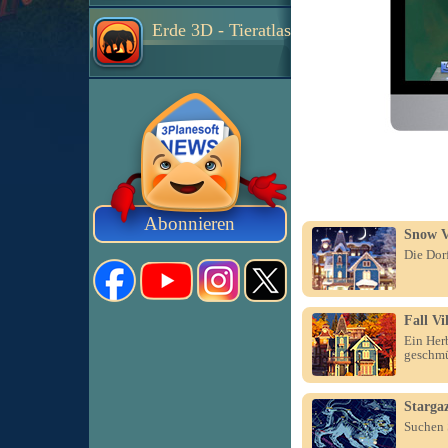
Erde 3D - Tieratlas
Abonnieren
Snow V
Die Dor
Fall Vi
Ein Her
geschmü
Starga
Suchen 