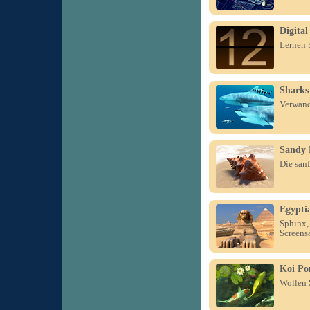
Digital
Lernen 
Sharks
Verwand
Sandy 
Die sanf
Egypti
Sphinx,
Screens
Koi Po
Wollen 