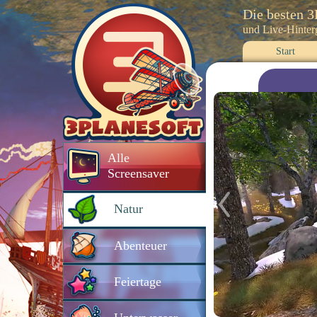
Die besten 
und Live-Hinte
Start
Alle
Screensaver
Natur
Abenteuer
Feiertage