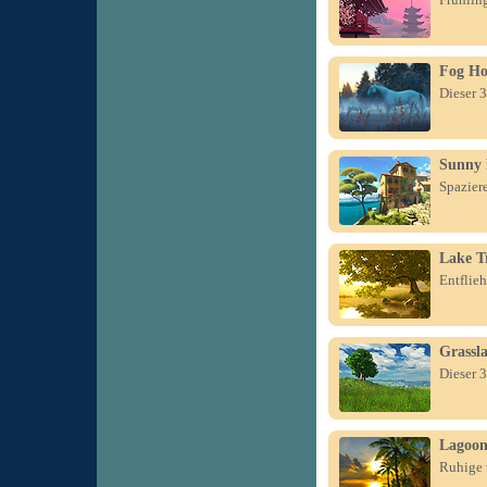
Fog Ho
Dieser 3
Sunny 
Spaziere
Lake T
Entflie
Grassl
Dieser 
Lagoo
Ruhige 