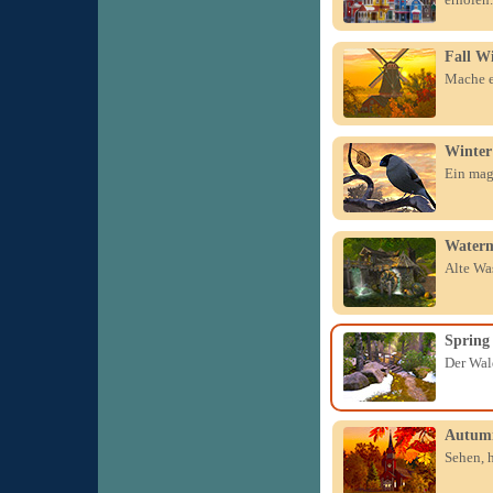
Fall W
Mache e
Winter
Ein mag
Waterm
Alte Wa
Spring
Der Wald
Autum
Sehen, h