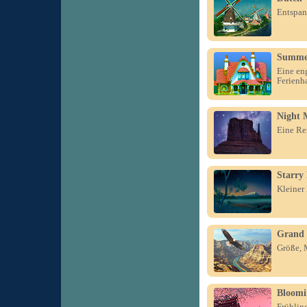
Entspan
Summer
Eine en
Ferienh
Night 
Eine Re
Starry
Kleiner
Grand
Größe, 
Bloomi
Frühlin