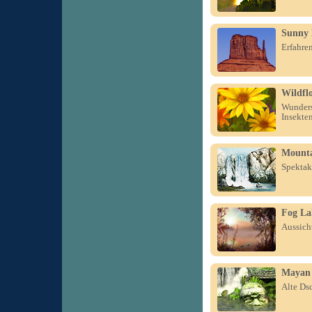
Sunny
Erfahre
Wildfl
Wunders
Insekten
Mounta
Spektaku
Fog La
Aussich
Mayan 
Alte Ds