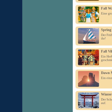
Fall Wa
Eine gr
Spring 
Der Früh
ihr!
Fall Vi
Ein Her
geschmü
Dawn 
Ein ein
Winter
Der Sch
auf.