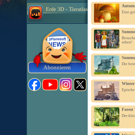
Autum
Erde 3D - Tieratlas
Eine gol
Summer
Besuche 
sehen!
Summer
Die bes
Abonnieren
Winter
Epische
Forest
Der klei