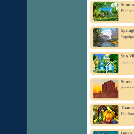
Summe
Eine sc
Spring
Vogelge
Sun Vil
Tauch ei
Sunset
Atember
Thanks
Die Band
Dutch 