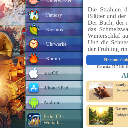
Unterwasser
Die Strahlen d
Fantasy
Blätter und der
Der Bach, der n
das Schmelzwa
Kosmos
Winterschlaf au
Und die Schnee
Uhrwerke
der Frühling rin
Kamin
Herunterlad
File größe: 75,7 MB |
S
macOS
Al
Sandy 
iPhone/iPad
Die sanf
Android
Nature
Ruhiger 
Erde 3D -
Weltatlas