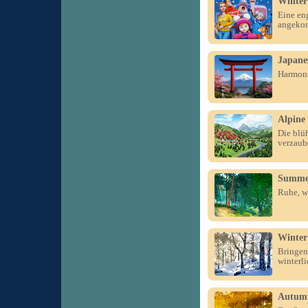
Winter
Eine en
angeko
Japane
Harmoni
Alpine
Die blü
verzaub
Summer
Ruhe, w
Winter
Bringen
winterl
Autum