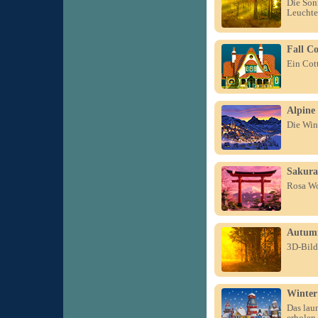
Die Son
Leucht
Fall Co
Ein Cot
Alpine 
Die Win
Sakura
Rosa Wo
Autumn
3D-Bild
Winter 
Das lau
erholen.