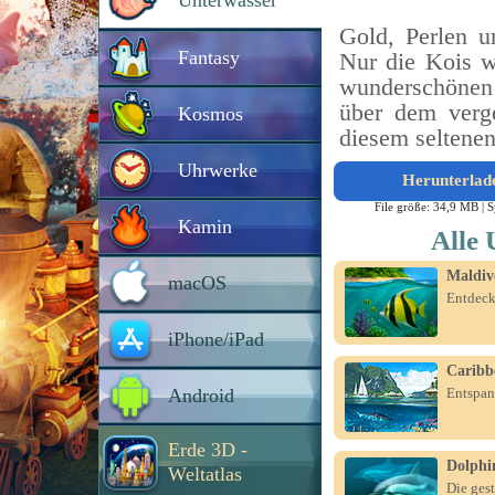
Unterwasser
Gold, Perlen u
Fantasy
Nur die Kois w
wunderschönen 
über dem verg
Kosmos
diesem seltenen
Uhrwerke
Herunterlad
File größe: 34,9 MB |
S
Kamin
Alle 
Maldiv
macOS
Entdeck
iPhone/iPad
Caribb
Android
Entspan
Erde 3D -
Dolphin
Weltatlas
Die gest