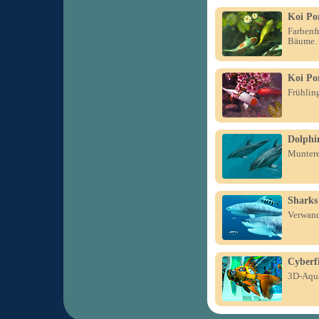
Koi Po
Farbenf
Bäume.
Koi Po
Frühling
Dolphin
Muntere 
Sharks
Verwand
Cyberf
3D-Aqua