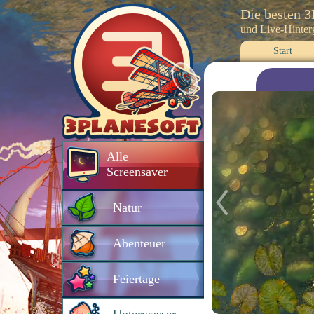
Die besten 
und Live-Hinte
Start
Alle
Screensaver
Natur
Abenteuer
Feiertage