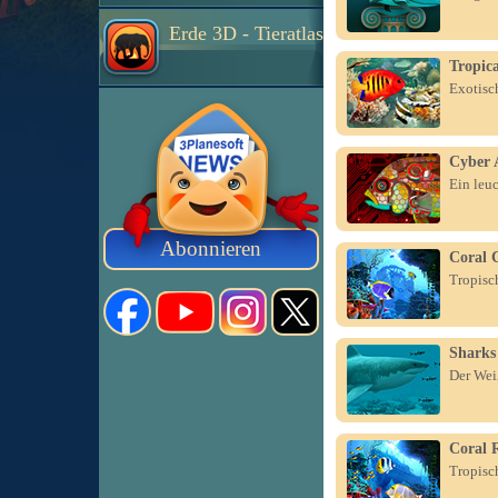
Erde 3D - Tieratlas
Tropica
Exotisc
Cyber 
Ein leu
Abonnieren
Coral 
Tropisc
Sharks
Der Wei
Coral 
Tropisc