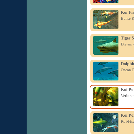
Koi Fi
Bunte K
Tiger 
Die am w
Dolphi
Ozean-B
Koi Po
Verlore
Koi Po
Koi-Fis