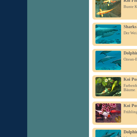
Koi Fi
Bunte K
Sharks
Der Wei
Dolphi
Ozean-B
Koi Po
Farbenf
Bäume.
Koi Po
Frühling
Dolphin