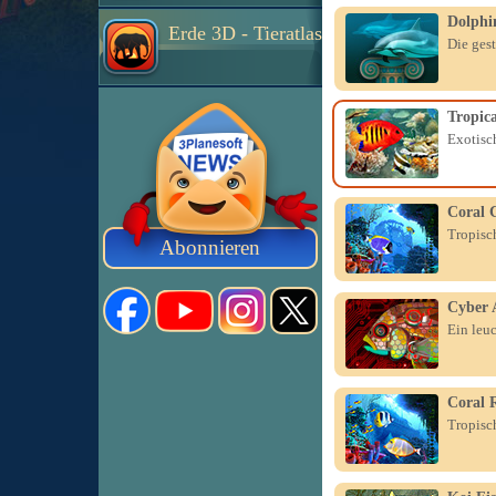
Dolphin
Erde 3D - Tieratlas
Die gest
Tropica
Exotisc
Coral 
Tropisc
Abonnieren
Cyber 
Ein leu
Coral 
Tropisc