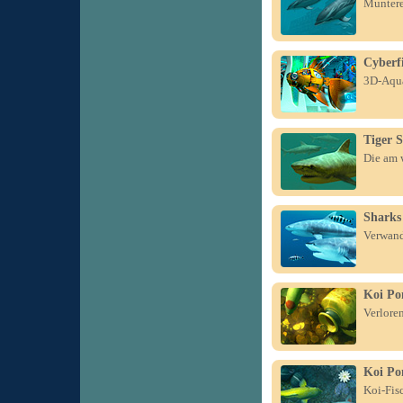
Muntere 
Cyberf
3D-Aqua
Tiger 
Die am w
Sharks
Verwand
Koi Po
Verlore
Koi Po
Koi-Fis