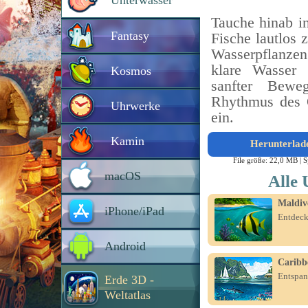
Unterwasser
Tauche hinab in
Fantasy
Fische lautlos
Wasserpflanzen 
klare Wasser 
Kosmos
sanfter Bewe
Rhythmus des 
Uhrwerke
ein.
Kamin
Herunterlad
File größe: 22,0 MB |
S
macOS
Alle 
Maldiv
iPhone/iPad
Entdeck
Android
Caribb
Entspan
Erde 3D -
Weltatlas