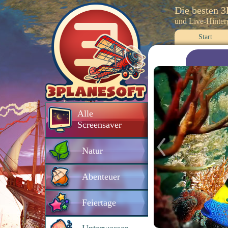
Die besten 
und Live-Hinte
Start
Alle
Screensaver
Natur
Abenteuer
Feiertage